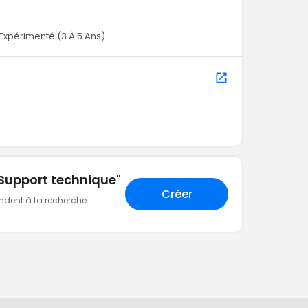
Expérimenté (3 À 5 Ans)
"Support technique"
Créer
ondent à ta recherche