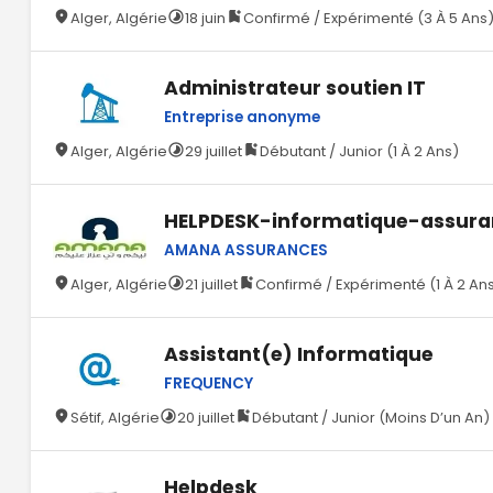
Alger, Algérie
18 juin
Confirmé / Expérimenté (3 À 5 Ans
Administrateur soutien IT
Entreprise anonyme
Alger, Algérie
29 juillet
Débutant / Junior (1 À 2 Ans)
HELPDESK-informatique-assur
AMANA ASSURANCES
Alger, Algérie
21 juillet
Confirmé / Expérimenté (1 À 2 An
Assistant(e) Informatique
FREQUENCY
Sétif, Algérie
20 juillet
Débutant / Junior (Moins D’un An)
Helpdesk