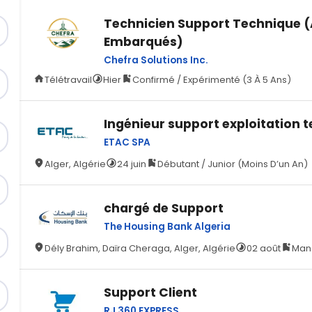
Technicien Support Technique 
Embarqués)
Chefra Solutions Inc.
Télétravail
Hier
Confirmé / Expérimenté (3 À 5 Ans)
Ingénieur support exploitation 
ETAC SPA
Alger, Algérie
24 juin
Débutant / Junior (Moins D’un An)
chargé de Support
The Housing Bank Algeria
Dély Brahim, Daïra Cheraga, Alger, Algérie
02 août
Mana
Support Client
RJ 360 EXPRESS