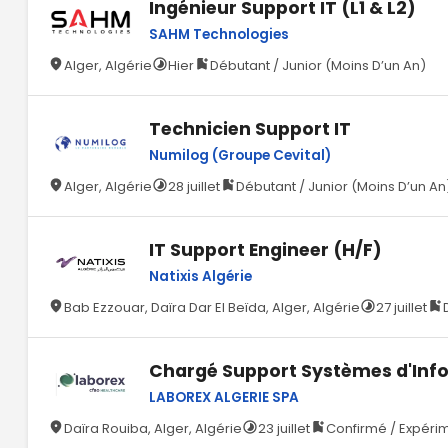
Ingénieur Support IT (L1 & L2)
SAHM Technologies
Alger, Algérie
Hier
Débutant / Junior (Moins D’un An)
Technicien Support IT
Numilog (Groupe Cevital)
Alger, Algérie
28 juillet
Débutant / Junior (Moins D’un An
IT Support Engineer (H/F)
Natixis Algérie
Bab Ezzouar, Daïra Dar El Beïda, Alger, Algérie
27 juillet
Chargé Support Systèmes d'Inf
LABOREX ALGERIE SPA
Daïra Rouiba, Alger, Algérie
23 juillet
Confirmé / Expérim