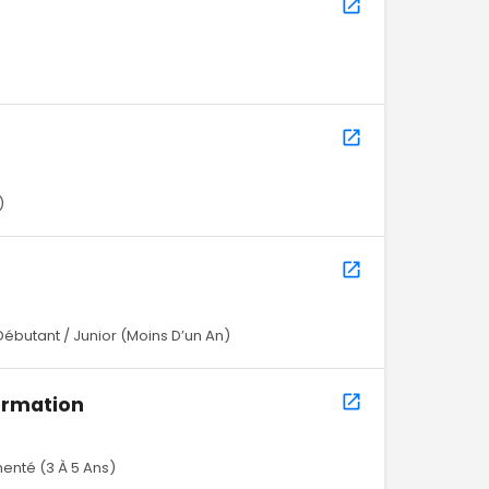
)
Débutant / Junior (Moins D’un An)
ormation
enté (3 À 5 Ans)