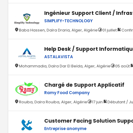
Ingénieur Support Client / Infra
SIMPLIFY-TECHNOLOGY
Baba Hassen, Daïra Draria, Alger, Algérie
01 juillet
Confi
Help Desk / Support Informatiqu
ASTALAVISTA
Mohammadia, Daïra Dar El Beïda, Alger, Algérie
05 août
Chargé de Support Applicatif
Ramy Food Company
Rouiba, Daïra Rouiba, Alger, Algérie
17 juin
Débutant / Ju
Customer Facing Solution Suppo
Entreprise anonyme