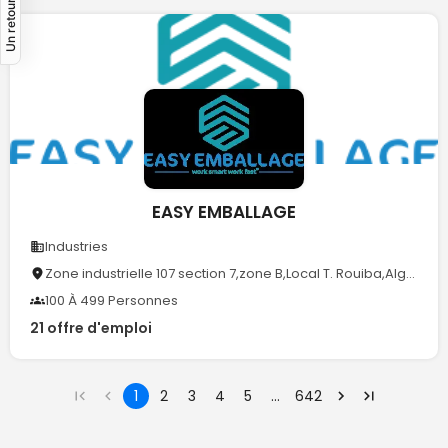
Un retour ?💡
EASY EMBALLAGE
Industries
Zone industrielle 107 section 7,zone B,Local T. Rouiba,Alger
100 À 499 Personnes
21 offre d'emploi
1
2
3
4
5
…
642