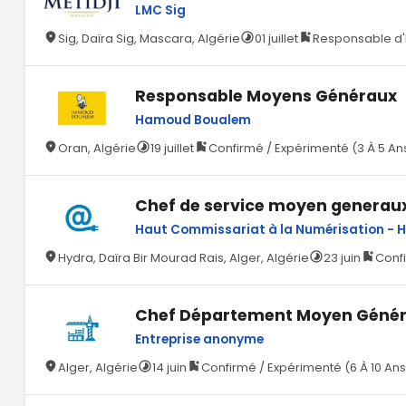
LMC Sig
Sig, Daïra Sig, Mascara, Algérie
01 juillet
Responsable d'É
Responsable Moyens Généraux
Hamoud Boualem
Oran, Algérie
19 juillet
Confirmé / Expérimenté (3 À 5 An
Chef de service moyen generau
Haut Commissariat à la Numérisation - 
Hydra, Daïra Bir Mourad Rais, Alger, Algérie
23 juin
Confi
Chef Département Moyen Géné
Entreprise anonyme
Alger, Algérie
14 juin
Confirmé / Expérimenté (6 À 10 Ans