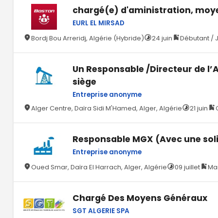
chargé(e) d'aministration, mo
EURL EL MIRSAD
Bordj Bou Arreridj, Algérie (Hybride)
24 juin
Débutant / J
Un Responsable /Directeur de l’
siège
Entreprise anonyme
Alger Centre, Daïra Sidi M'Hamed, Alger, Algérie
21 juin
Responsable MGX (Avec une soli
Entreprise anonyme
Oued Smar, Daïra El Harrach, Alger, Algérie
09 juillet
Ma
Chargé Des Moyens Généraux
SGT ALGERIE SPA