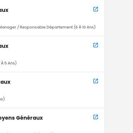
aux
Manager / Responsable Département (6 À 10 Ans)
aux
 À 5 Ans)
raux
ns)
Moyens Généraux