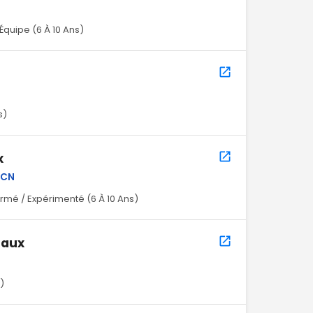
quipe (6 À 10 Ans)
s)
x
HCN
rmé / Expérimenté (6 À 10 Ans)
raux
)