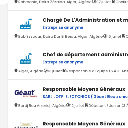
Rahmania, Daïra Zéralda, Alger, Algérie
07 juillet
Confir
Chargé De L'Administration et
Entreprise anonyme
Bab Ezzouar, Daïra Dar El Beïda, Alger, Algérie
16 juillet
C
Chef de département administr
Entreprise anonyme
Alger, Algérie
13 juillet
Responsable d'Équipe (6 À 10 An
Responsable Moyens Généraux
SARL LOTFI ELECTONICS ( Géant Electronic
Bordj Bou Arreridj, Algérie
12 juillet
Débutant / Junior (3 
Responsable Moyens Généraux