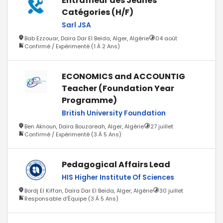
Entraîneur des Jeunes
Catégories (H/F)
Sarl JSA
Bab Ezzouar, Daïra Dar El Beïda, Alger, Algérie
04 août
Confirmé / Expérimenté (1 À 2 Ans)
ECONOMICS and ACCOUNTIG
Teacher (Foundation Year
Programme)
British University Foundation
Ben Aknoun, Daïra Bouzareah, Alger, Algérie
27 juillet
Confirmé / Expérimenté (3 À 5 Ans)
Pedagogical Affairs Lead
HIS Higher Institute Of Sciences
Bordj El Kiffan, Daïra Dar El Beïda, Alger, Algérie
30 juillet
Responsable d'Équipe (3 À 5 Ans)