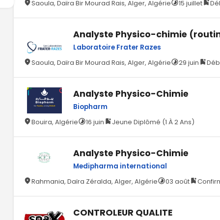
Saoula, Daïra Bir Mourad Rais, Alger, Algérie
15 juillet
Déb
Analyste Physico-chimie (routin
Laboratoire Frater Razes
Saoula, Daïra Bir Mourad Rais, Alger, Algérie
29 juin
Débu
Analyste Physico-Chimie
Biopharm
Bouira, Algérie
16 juin
Jeune Diplômé (1 À 2 Ans)
Analyste Physico-Chimie
Medipharma international
Rahmania, Daïra Zéralda, Alger, Algérie
03 août
Confir
CONTROLEUR QUALITE