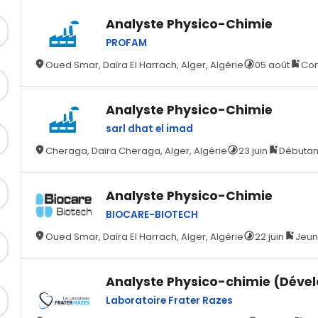
Analyste Physico-Chimie
PROFAM
Oued Smar, Daïra El Harrach, Alger, Algérie
05 août
Con
Analyste Physico-Chimie
sarl dhat el imad
Cheraga, Daïra Cheraga, Alger, Algérie
23 juin
Débutant
Analyste Physico-Chimie
BIOCARE-BIOTECH
Oued Smar, Daïra El Harrach, Alger, Algérie
22 juin
Jeun
Analyste Physico-chimie (Déve
Laboratoire Frater Razes