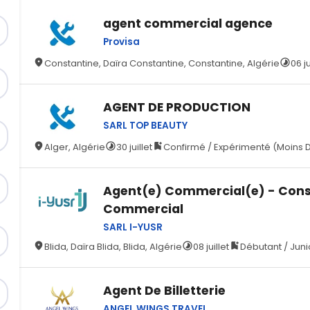
agent commercial agence
Provisa
Constantine, Daïra Constantine, Constantine, Algérie
06 ju
AGENT DE PRODUCTION
SARL TOP BEAUTY
Alger, Algérie
30 juillet
Confirmé / Expérimenté (Moins D
Agent(e) Commercial(e) - Cons
Commercial
SARL I-YUSR
Blida, Daïra Blida, Blida, Algérie
08 juillet
Débutant / Junio
Agent De Billetterie
ANGEL WINGS TRAVEL