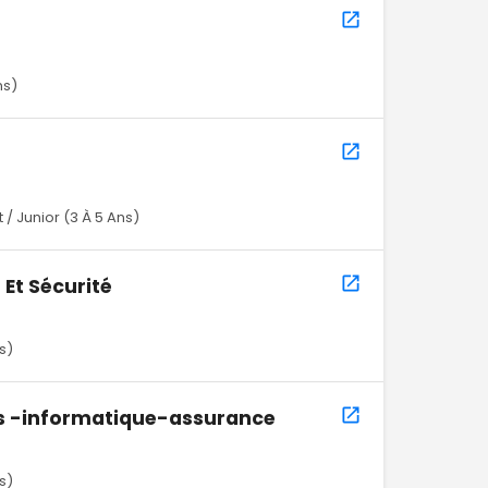
ns)
 / Junior (3 À 5 Ans)
Et Sécurité
s)
s -informatique-assurance
s)