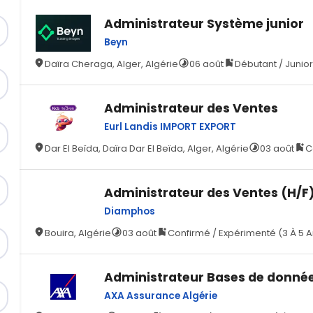
Administrateur Système junior
Beyn
Daïra Cheraga, Alger, Algérie
06 août
Débutant / Junior
Administrateur des Ventes
Eurl Landis IMPORT EXPORT
Dar El Beïda, Daïra Dar El Beïda, Alger, Algérie
03 août
C
Administrateur des Ventes (H/F
Diamphos
Bouira, Algérie
03 août
Confirmé / Expérimenté (3 À 5 
Administrateur Bases de donné
AXA Assurance Algérie