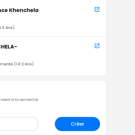
nce Khenchela
À 5 Ans)
CHELA-
imenté (1 À 2 Ans)
ondent à ta recherche
Créer