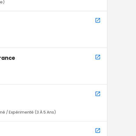
ce)
)
rance
mé / Expérimenté (3 À 5 Ans)