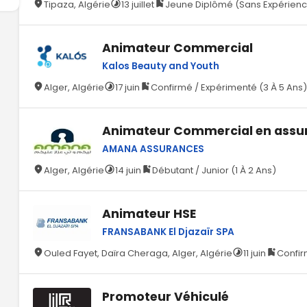
Tipaza, Algérie
13 juillet
Jeune Diplômé (Sans Expérien
Animateur Commercial
Kalos Beauty and Youth
Alger, Algérie
17 juin
Confirmé / Expérimenté (3 À 5 Ans
Animateur Commercial en assu
AMANA ASSURANCES
Alger, Algérie
14 juin
Débutant / Junior (1 À 2 Ans)
Animateur HSE
FRANSABANK El Djazaïr SPA
Ouled Fayet, Daïra Cheraga, Alger, Algérie
11 juin
Confir
Promoteur Véhiculé