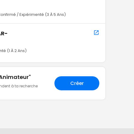
onfirmé / Expérimenté (3 À 5 Ans)
AR-
té (1 À 2 Ans)
"Animateur"
Créer
ondent à ta recherche