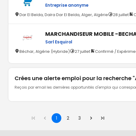
Entreprise anonyme
Dar El Beïda, Daïra Dar El Beïda, Alger, Algérie
28 juillet
C
MARCHANDISEUR MOBILE -BECH
Sarl Esquirol
Béchar, Algérie (Hybride)
27 juillet
Confirmé / Expérimen
Crées une alerte emploi pour la recherche 
Reçois par email les dernières opportunités d'emploi qui corresp
1
2
3