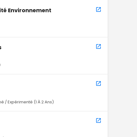
ité Environnement
s
)
é / Expérimenté (1 À 2 Ans)