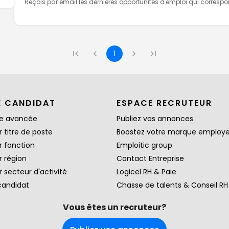
Reçois par email les dernières opportunités d'emploi qui corresp
1
E CANDIDAT
ESPACE RECRUTEUR
e avancée
Publiez vos annonces
 titre de poste
Boostez votre marque employ
r fonction
Emploitic group
r région
Contact Entreprise
 secteur d'activité
Logicel RH & Paie
candidat
Chasse de talents & Conseil RH
Vous êtes un recruteur?