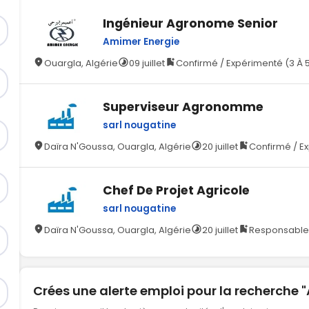
Ingénieur Agronome Senior
Amimer Energie
Ouargla, Algérie
09 juillet
Confirmé / Expérimenté (3 À 
Superviseur Agronomme
sarl nougatine
Daïra N'Goussa, Ouargla, Algérie
20 juillet
Confirmé / Ex
Chef De Projet Agricole
sarl nougatine
Daïra N'Goussa, Ouargla, Algérie
20 juillet
Responsable 
Crées une alerte emploi pour la recherche