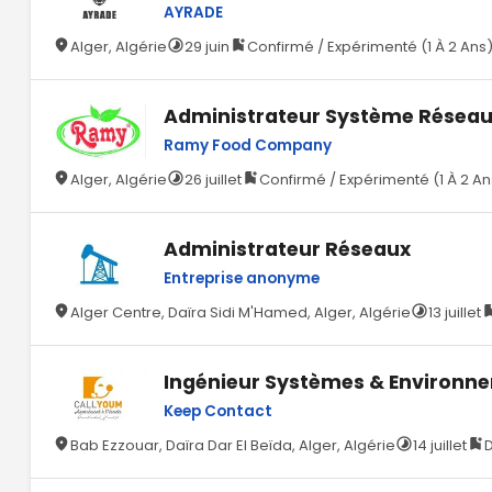
AYRADE
Alger, Algérie
29 juin
Confirmé / Expérimenté (1 À 2 Ans
Administrateur Système Réseau 
Ramy Food Company
Alger, Algérie
26 juillet
Confirmé / Expérimenté (1 À 2 An
Administrateur Réseaux
Entreprise anonyme
Alger Centre, Daïra Sidi M'Hamed, Alger, Algérie
13 juillet
Ingénieur Systèmes & Environne
Keep Contact
Bab Ezzouar, Daïra Dar El Beïda, Alger, Algérie
14 juillet
D