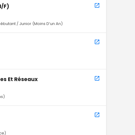
H/F)
ébutant / Junior (Moins D’un An)
es Et Réseaux
ns)
nce)