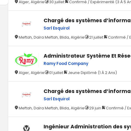
Alger, Algérie
30 juillet
Confirmé / Expérimenté (3 À 5 A
Chargé des systèmes d’informa
Sarl Esquirol
Meftah, Daïra Meftah, Blida, Algérie
21 juillet
Confirmé / 
Administrateur Système Et Rés
Ramy Food Company
Alger, Algérie
01 juillet
Jeune Diplômé (1 À 2 Ans)
Chargé des systèmes d’informa
Sarl Esquirol
Meftah, Daïra Meftah, Blida, Algérie
29 juin
Confirmé / E
Ingénieur Administration des s