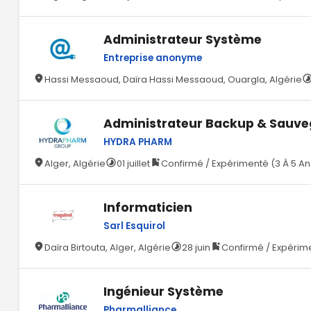
Administrateur Système
Entreprise anonyme
Hassi Messaoud, Daïra Hassi Messaoud, Ouargla, Algérie
Administrateur Backup & Sauv
HYDRA PHARM
Alger, Algérie
01 juillet
Confirmé / Expérimenté (3 À 5 An
Informaticien
Sarl Esquirol
Daïra Birtouta, Alger, Algérie
28 juin
Confirmé / Expérime
Ingénieur Système
Pharmalliance