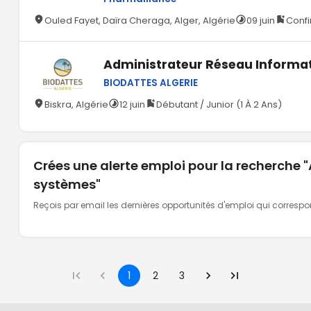
Ouled Fayet, Daïra Cheraga, Alger, Algérie
09 juin
Confi
Administrateur Réseau Informa
BIODATTES ALGERIE
Biskra, Algérie
12 juin
Débutant / Junior (1 À 2 Ans)
Crées une alerte emploi pour la recherche 
systèmes"
Reçois par email les dernières opportunités d'emploi qui corresp
1
2
3