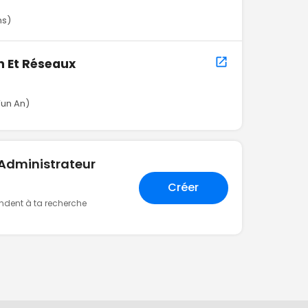
ns)
n Et Réseaux
’un An)
"Administrateur
Créer
ondent à ta recherche