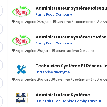
Administrateur Système Réseau 
Ramy Food Company
Alger, Algérie
26 juillet
Confirmé / Expérimenté (1 À 2 An
Administrateur Système Et Rés
Ramy Food Company
Alger, Algérie
01 juillet
Jeune Diplômé (1 À 2 Ans)
Technicien Système Et Réseau I
Entreprise anonyme
Alger, Algérie
19 juillet
Confirmé / Expérimenté (3 À 5 An
Administrateur Système
El Djazair El Moutahida Family Takaful