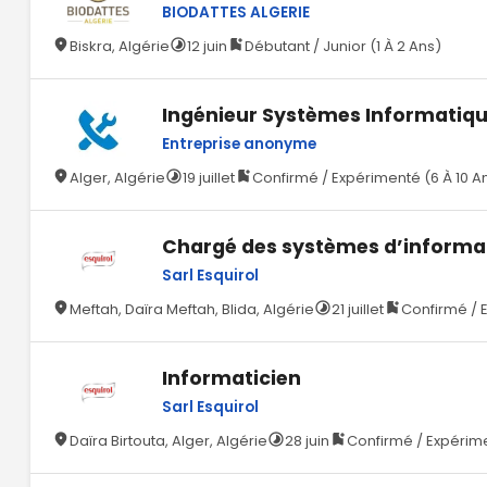
BIODATTES ALGERIE
Biskra, Algérie
12 juin
Débutant / Junior (1 À 2 Ans)
Ingénieur Systèmes Informatiqu
Entreprise anonyme
Alger, Algérie
19 juillet
Confirmé / Expérimenté (6 À 10 A
Chargé des systèmes d’informa
Sarl Esquirol
Meftah, Daïra Meftah, Blida, Algérie
21 juillet
Confirmé / 
Informaticien
Sarl Esquirol
Daïra Birtouta, Alger, Algérie
28 juin
Confirmé / Expérime