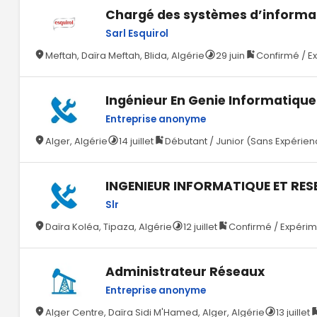
Chargé des systèmes d’informa
Sarl Esquirol
Meftah, Daïra Meftah, Blida, Algérie
29 juin
Confirmé / E
Ingénieur En Genie Informatique
Entreprise anonyme
Alger, Algérie
14 juillet
Débutant / Junior (Sans Expérie
INGENIEUR INFORMATIQUE ET RE
Slr
Daïra Koléa, Tipaza, Algérie
12 juillet
Confirmé / Expérim
Administrateur Réseaux
Entreprise anonyme
Alger Centre, Daïra Sidi M'Hamed, Alger, Algérie
13 juillet