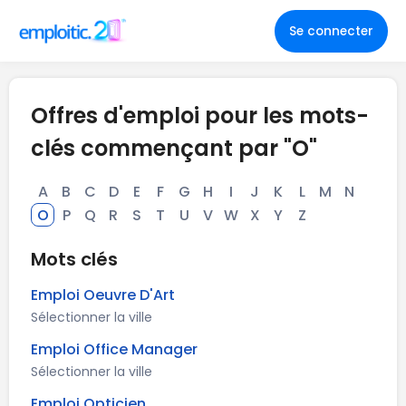
Se connecter
Offres d'emploi pour les mots-
clés commençant par "O"
A
B
C
D
E
F
G
H
I
J
K
L
M
N
O
P
Q
R
S
T
U
V
W
X
Y
Z
Mots clés
Emploi Oeuvre D'Art
Sélectionner la ville
Emploi Office Manager
Sélectionner la ville
Emploi Opticien