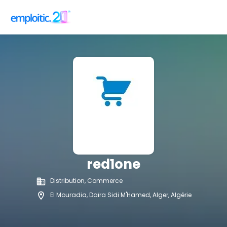
red1one
Distribution, Commerce
El Mouradia, Daïra Sidi M'Hamed, Alger, Algérie