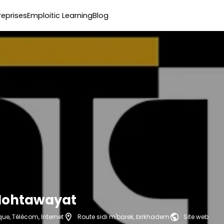
reprises
Emploitic Learning
Blog
 Mohtawayat
ue, Télécom, Internet
Route sidi m'barek, birkhadem
Site web