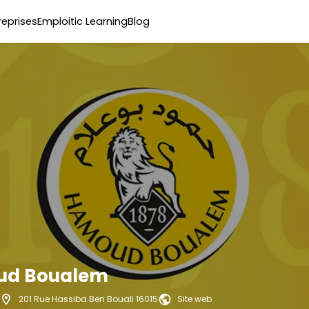
reprises
Emploitic Learning
Blog
d Boualem
201 Rue Hassiba Ben Bouali 16015
Site web