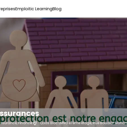
reprises
Emploitic Learning
Blog
ssurances
ssurance, Finance
Qods Bloc LMNO e7éme ètage, Rue Boudiaf Moha