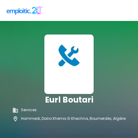
Eurl Boutari
Services
Hammedi, Daïra Khemis El Khechna, Boumerdès, Algérie