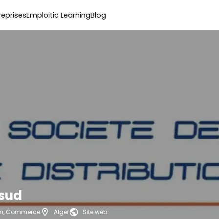
reprises
Emploitic Learning
Blog
sud
ion, Commerce
Alger
Site web