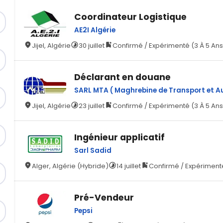
Coordinateur Logistique
AE2I Algérie
Jijel, Algérie
30 juillet
Confirmé / Expérimenté (3 À 5 Ans
Déclarant en douane
SARL MTA ( Maghrebine de Transport et Aux
Jijel, Algérie
23 juillet
Confirmé / Expérimenté (3 À 5 Ans
Ingénieur applicatif
Sarl Sadid
Alger, Algérie (Hybride)
14 juillet
Confirmé / Expérimenté
Pré-Vendeur
Pepsi