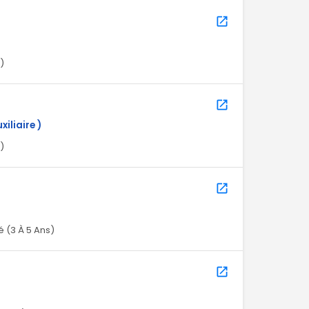
)
iliaire )
)
 (3 À 5 Ans)