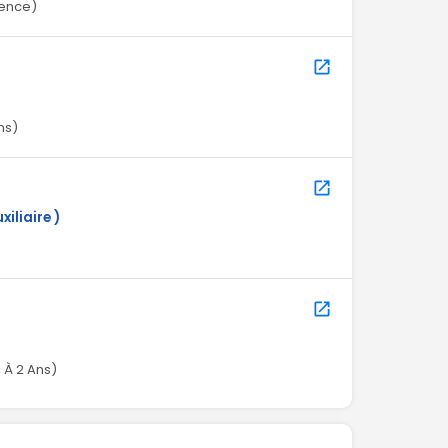
ience)
ns)
iliaire )
 À 2 Ans)