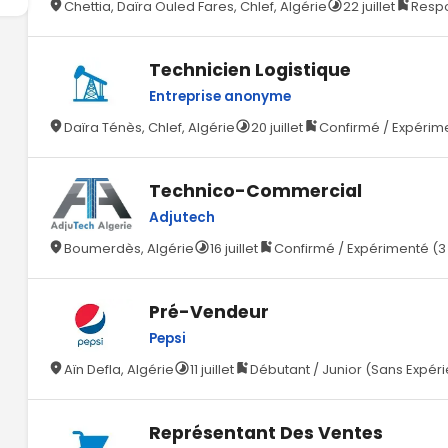
Chettia, Daïra Ouled Fares, Chlef, Algérie
22 juillet
Respo
Technicien Logistique
Entreprise anonyme
Daïra Ténès, Chlef, Algérie
20 juillet
Confirmé / Expérime
Technico-Commercial
Adjutech
Boumerdès, Algérie
16 juillet
Confirmé / Expérimenté (3
Pré-Vendeur
Pepsi
Aïn Defla, Algérie
11 juillet
Débutant / Junior (Sans Expér
Représentant Des Ventes