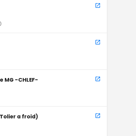
)
ue MG -CHLEF-
olier a froid)