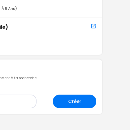
 À 5 Ans)
le)
ondent à ta recherche
Créer