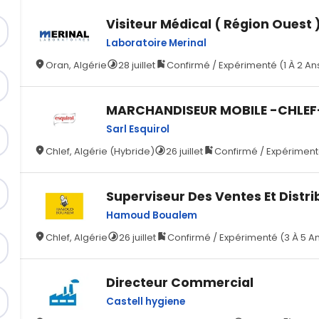
Visiteur Médical ( Région Ouest 
Laboratoire Merinal
Oran, Algérie
28 juillet
Confirmé / Expérimenté (1 À 2 An
MARCHANDISEUR MOBILE -CHLEF
Sarl Esquirol
Chlef, Algérie (Hybride)
26 juillet
Confirmé / Expérimenté
Superviseur Des Ventes Et Distri
Hamoud Boualem
Chlef, Algérie
26 juillet
Confirmé / Expérimenté (3 À 5 A
Directeur Commercial
Castell hygiene