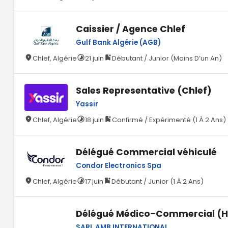
Caissier / Agence Chlef
Gulf Bank Algérie (AGB)
Chlef, Algérie
21 juin
Débutant / Junior (Moins D’un An)
Sales Representative (Chlef)
Yassir
Chlef, Algérie
18 juin
Confirmé / Expérimenté (1 À 2 Ans)
Délégué Commercial véhiculé
Condor Electronics Spa
Chlef, Algérie
17 juin
Débutant / Junior (1 À 2 Ans)
Délégué Médico-Commercial (H
SARL AMB INTERNATIONAL