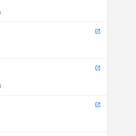
)
)
)