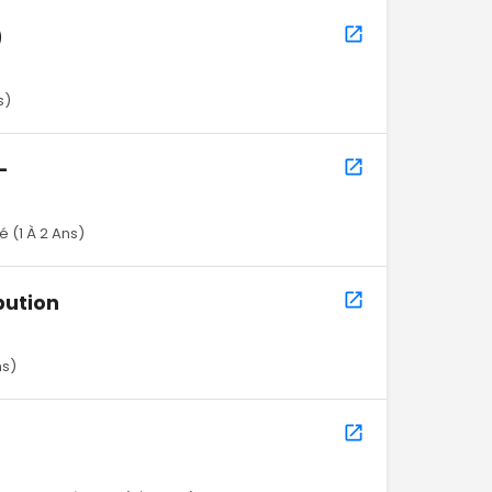
)
s)
-
 (1 À 2 Ans)
bution
ns)