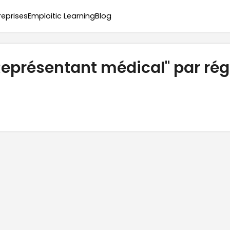
reprises
Emploitic Learning
Blog
Représentant médical" par ré