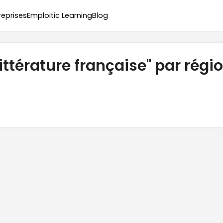
reprises
Emploitic Learning
Blog
ittérature française" par régi