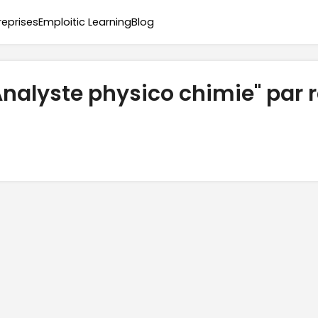
reprises
Emploitic Learning
Blog
Analyste physico chimie" par 